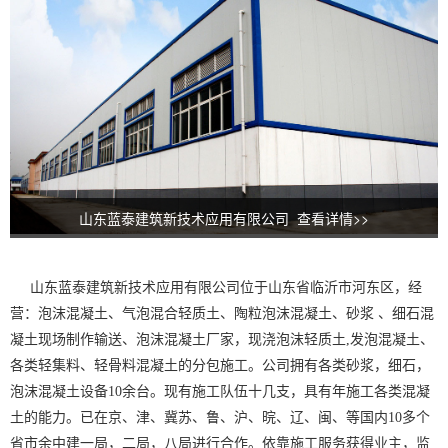
山东蓝泰建筑新技术应用有限公司 查看详情>>
山东蓝泰建筑新技术应用有限公司位于山东省临沂市河东区，经
营：
泡沫混凝土、
气泡混合轻质土、
陶粒泡沫混凝土、砂浆 、细石混
凝土现场制作输送、泡沫混凝土厂家，现浇泡沫轻质土,发泡混凝土、
各类轻集料、轻骨料混凝土的分包施工。公司拥有各类砂浆，细石，
泡沫混凝土设备10余台。现有施工队伍十几支，具有年施工各类混凝
土的能力。已在京、津、冀苏、鲁、沪、晥、辽、闽、等国内10多个
省市余中建一局，二局，八局进行合作。依靠施工服务获得业主，监