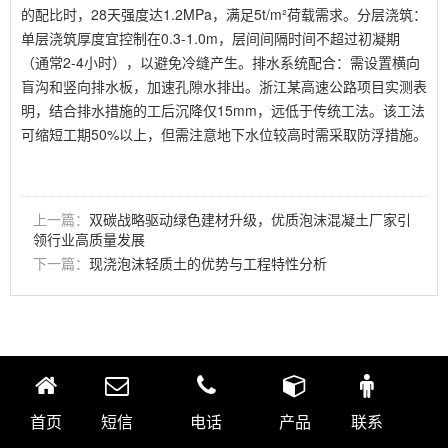
的配比时，28天强度达1.2MPa，满足5t/m²荷载需求。分层浇筑：
单层浇筑厚度宜控制在0.3-1.0m，层间间隔时间不超过初凝期
（通常2-4小时），以避免冷缝产生。排水系统配合：需设置横向
盲沟和竖向排水板，加速孔隙水排出。浙江某高速公路项目实测表
明，结合排水措施的工后沉降仅15mm，远低于传统工法。该工法
可缩短工期50%以上，但需注意地下水位较高时需采取防浮措施。
上一篇：
双碳战略驱动绿色建材升级，优质泡沫混凝土厂家引
领行业高质量发展
下一篇：
现浇泡沫轻质土的优势与工程特性分析
首页
短信
电话
产品
联系