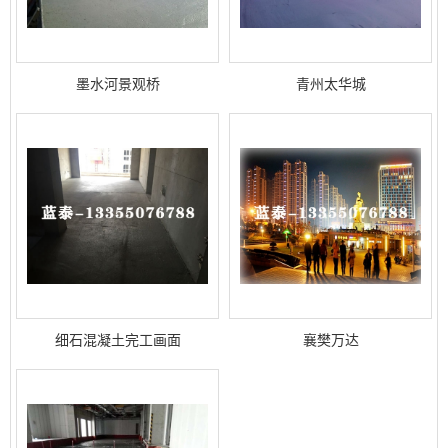
墨水河景观桥
青州太华城
细石混凝土完工画面
襄樊万达