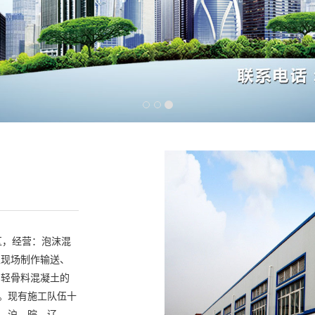
区，经营：
泡沫混
土现场制作输送、
、轻骨料混凝土的
台。现有施工队伍十
、沪、晥、辽、