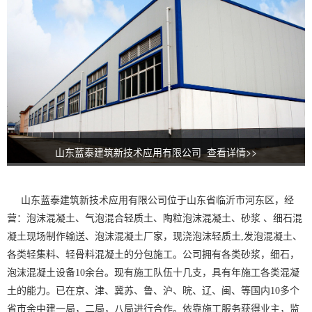
山东蓝泰建筑新技术应用有限公司 查看详情>>
山东蓝泰建筑新技术应用有限公司位于山东省临沂市河东区，经
营：
泡沫混凝土、
气泡混合轻质土、
陶粒泡沫混凝土、砂浆 、细石混
凝土现场制作输送、泡沫混凝土厂家，现浇泡沫轻质土,发泡混凝土、
各类轻集料、轻骨料混凝土的分包施工。公司拥有各类砂浆，细石，
泡沫混凝土设备10余台。现有施工队伍十几支，具有年施工各类混凝
土的能力。已在京、津、冀苏、鲁、沪、晥、辽、闽、等国内10多个
省市余中建一局，二局，八局进行合作。依靠施工服务获得业主，监