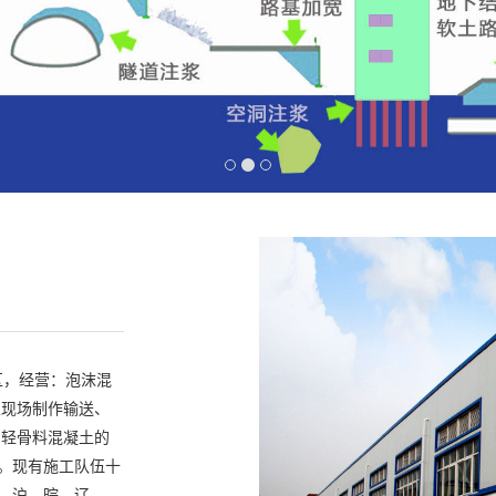
区，经营：
泡沫混
土现场制作输送、
、轻骨料混凝土的
台。现有施工队伍十
、沪、晥、辽、