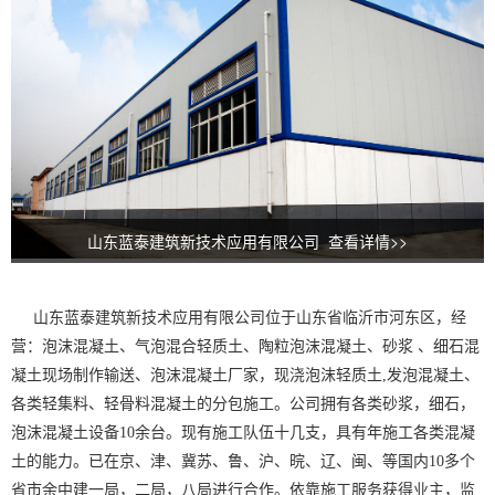
山东蓝泰建筑新技术应用有限公司 查看详情>>
山东蓝泰建筑新技术应用有限公司位于山东省临沂市河东区，经
营：
泡沫混凝土、
气泡混合轻质土、
陶粒泡沫混凝土、砂浆 、细石混
凝土现场制作输送、泡沫混凝土厂家，现浇泡沫轻质土,发泡混凝土、
各类轻集料、轻骨料混凝土的分包施工。公司拥有各类砂浆，细石，
泡沫混凝土设备10余台。现有施工队伍十几支，具有年施工各类混凝
土的能力。已在京、津、冀苏、鲁、沪、晥、辽、闽、等国内10多个
省市余中建一局，二局，八局进行合作。依靠施工服务获得业主，监